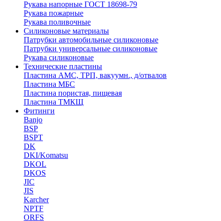
Рукава напорные ГОСТ 18698-79
Рукава пожарные
Рукава поливочные
Силиконовые материалы
Патрубки автомобильные силиконовые
Патрубки универсальные силиконовые
Рукава силиконовые
Технические пластины
Пластина АМС, ТРП, вакуумн., д/отвалов
Пластина МБС
Пластина пористая, пищевая
Пластина ТМКЩ
Фитинги
Banjo
BSP
BSPT
DK
DKI/Komatsu
DKOL
DKOS
JIC
JIS
Karcher
NPTF
ORFS