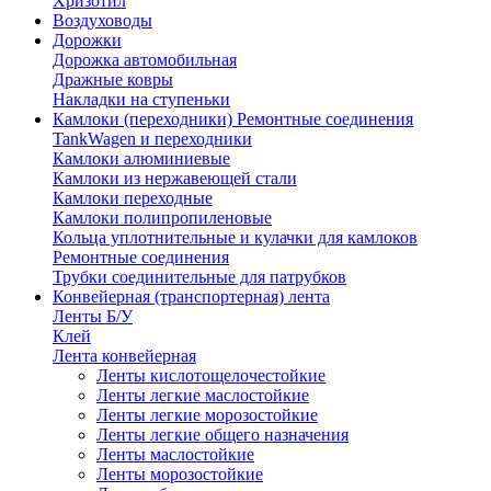
Хризотил
Воздуховоды
Дорожки
Дорожка автомобильная
Дражные ковры
Накладки на ступеньки
Камлоки (переходники) Ремонтные соединения
TankWagen и переходники
Камлоки алюминиевые
Камлоки из нержавеющей стали
Камлоки переходные
Камлоки полипропиленовые
Кольца уплотнительные и кулачки для камлоков
Ремонтные соединения
Трубки соединительные для патрубков
Конвейерная (транспортерная) лента
Ленты Б/У
Клей
Лента конвейерная
Ленты кислотощелочестойкие
Ленты легкие маслостойкие
Ленты легкие морозостойкие
Ленты легкие общего назначения
Ленты маслостойкие
Ленты морозостойкие