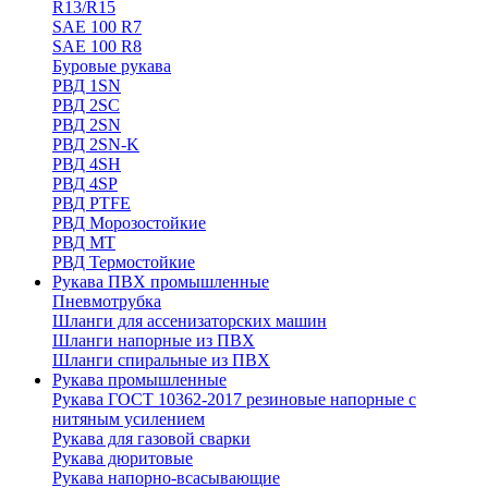
R13/R15
SAE 100 R7
SAE 100 R8
Буровые рукава
РВД 1SN
РВД 2SC
РВД 2SN
РВД 2SN-K
РВД 4SH
РВД 4SP
РВД PTFE
РВД Морозостойкие
РВД МТ
РВД Термостойкие
Рукава ПВХ промышленные
Пневмотрубка
Шланги для ассенизаторских машин
Шланги напорные из ПВХ
Шланги спиральные из ПВХ
Рукава промышленные
Рукава ГОСТ 10362-2017 резиновые напорные с
нитяным усилением
Рукава для газовой сварки
Рукава дюритовые
Рукава напорно-всасывающие