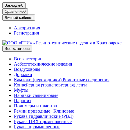
Закладки
0
Сравнение
0
Личный кабинет
Авторизация
Регистрация
Все категории
Все категории
Асбестотехнические изделия
Воздуховоды
Дорожки
Камлоки (переходники) Ремонтные соединения
Конвейерная (транспортерная) лента
Муфты
Набивки сальниковые
Паронит
Полимеры и пластики
Ремни приводные | Клиновые
Рукава гидравлические (РВД)
Рукава ПВХ промышленные
Рукава промышленные