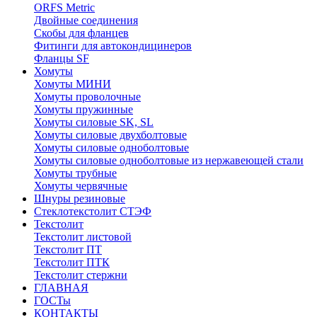
ORFS Metric
Двойные соединения
Скобы для фланцев
Фитинги для автокондицинеров
Фланцы SF
Хомуты
Хомуты МИНИ
Хомуты проволочные
Хомуты пружинные
Хомуты силовые SK, SL
Хомуты силовые двухболтовые
Хомуты силовые одноболтовые
Хомуты силовые одноболтовые из нержавеющей стали
Хомуты трубные
Хомуты червячные
Шнуры резиновые
Стеклотекстолит СТЭФ
Текстолит
Текстолит листовой
Текстолит ПТ
Текстолит ПТК
Текстолит стержни
ГЛАВНАЯ
ГОСТы
КОНТАКТЫ