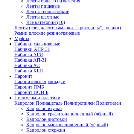
Ленты общего назначения
Ленты пищевые
Ленты теплостойкие
Ленты шахтные
Все категории (10)
Ленты (соед д/лент, камлоки, "крокодилы", ролики)
Ремни плоские резинотканевые
Муфты
Набивки сальниковые
Набивки АПР-31
Набивка АГИ
Набивка АП-31
Набивка АС
Набивка ХБП
Паронит
Паронитовые прокладки
Паронит ПМБ
Паронит ПОН-Б
Полимеры и пластики
Капролон Полиацеталь Полипропилен Полиэтилен
Капролон втулки
Капролон графитонаполненный (чёрный)
Капролон листовой
Капролон маслонаполненный (чёрный)
Капролон стержни