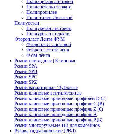
Полиацеталь листовой
Полиацеталь стержни
Полипропилен
Полиэтилен Листовой
Полиуретан
Полиуретан листовой
Полиуретан стержни
Фторопласт Лента ФУМ
Фторопласт листовой
Фторопласт стержни
ФУМ лента
Ремни приводные | Клиновые
Ремни SPA
Ремни SPB
Ремни SPC
Ремни SPZ
Ремни вариаторные / Зубчатые
Ремни клиновые вентиляторные
Ремни клиновые приводные профилей D (Г)
Ремни клиновые приводные профиль C (В)
Ремни клиновые приводные профиль Z (0)
Ремни клиновые приводные профиль А
Ремни клиновые приводные профиль В(Б)
Ремни многоручьевые НВ для комбайнов
Рукава гидравлические (РВД)