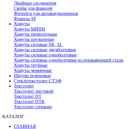
Двойные соединения
Скобы для фланцев
Фитинги для автокондицинеров
Фланцы SF
Хомуты
Хомуты МИНИ
Хомуты проволочные
Хомуты пружинные
Хомуты силовые SK, SL
Хомуты силовые двухболтовые
Хомуты силовые одноболтовые
Хомуты силовые одноболтовые из нержавеющей стали
Хомуты трубные
Хомуты червячные
Шнуры резиновые
Стеклотекстолит СТЭФ
Текстолит
Текстолит листовой
Текстолит ПТ
Текстолит ПТК
Текстолит стержни
КАТАЛОГ
ГЛАВНАЯ