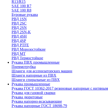
R13/R15
SAE 100 R7
SAE 100 R8
Буровые рукава
РВД 1SN
РВД 2SC
РВД 2SN
РВД 2SN-K
РВД 4SH
РВД 4SP
РВД PTFE
РВД Морозостойкие
РВД МТ
РВД Термостойкие
Рукава ПВХ промышленные
Пневмотрубка
Шланги для ассенизаторских машин
Шланги напорные из ПВХ
Шланги спиральные из ПВХ
Рукава промышленные
Рукава ГОСТ 10362-2017 резиновые напорные с нитяным
Рукава для газовой сварки
Рукава дюритовые
Рукава напорно-всасывающие
Рукава напорные ГОСТ 18698-79