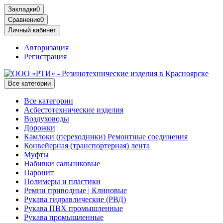
Закладки
0
Сравнение
0
Личный кабинет
Авторизация
Регистрация
Все категории
Все категории
Асбестотехнические изделия
Воздуховоды
Дорожки
Камлоки (переходники) Ремонтные соединения
Конвейерная (транспортерная) лента
Муфты
Набивки сальниковые
Паронит
Полимеры и пластики
Ремни приводные | Клиновые
Рукава гидравлические (РВД)
Рукава ПВХ промышленные
Рукава промышленные