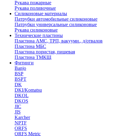
Рукава пожарные
Рукава поливочные
Силиконовые материалы
Патрубки автомобильные силиконовые
Патрубки универсальные силиконовые
Рукава силиконовые
Технические пластины
Пластина АМС, ТРП, вакуумн., д/отвалов
Пластина МБС
Пластина пористая, пищевая
Пластина ТМКЩ
Фитинги
Banjo
BSP
BSPT
DK
DKI/Komatsu
DKOL
DKOS
JIC
JIS
Karcher
NPTF
ORFS
ORFS Metric