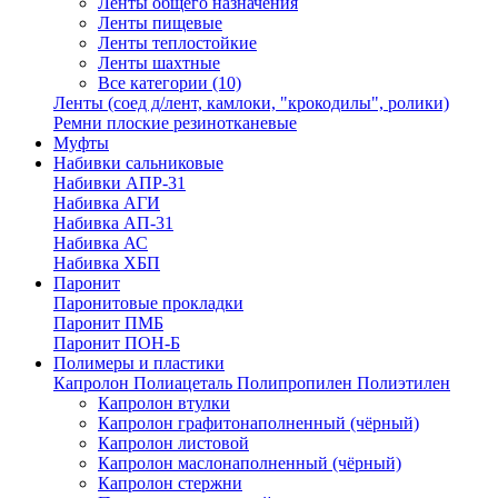
Ленты общего назначения
Ленты пищевые
Ленты теплостойкие
Ленты шахтные
Все категории (10)
Ленты (соед д/лент, камлоки, "крокодилы", ролики)
Ремни плоские резинотканевые
Муфты
Набивки сальниковые
Набивки АПР-31
Набивка АГИ
Набивка АП-31
Набивка АС
Набивка ХБП
Паронит
Паронитовые прокладки
Паронит ПМБ
Паронит ПОН-Б
Полимеры и пластики
Капролон Полиацеталь Полипропилен Полиэтилен
Капролон втулки
Капролон графитонаполненный (чёрный)
Капролон листовой
Капролон маслонаполненный (чёрный)
Капролон стержни