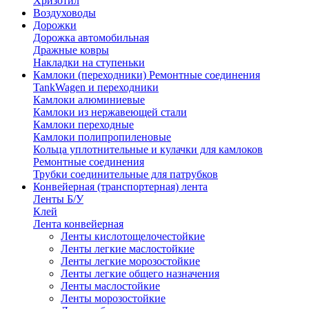
Хризотил
Воздуховоды
Дорожки
Дорожка автомобильная
Дражные ковры
Накладки на ступеньки
Камлоки (переходники) Ремонтные соединения
TankWagen и переходники
Камлоки алюминиевые
Камлоки из нержавеющей стали
Камлоки переходные
Камлоки полипропиленовые
Кольца уплотнительные и кулачки для камлоков
Ремонтные соединения
Трубки соединительные для патрубков
Конвейерная (транспортерная) лента
Ленты Б/У
Клей
Лента конвейерная
Ленты кислотощелочестойкие
Ленты легкие маслостойкие
Ленты легкие морозостойкие
Ленты легкие общего назначения
Ленты маслостойкие
Ленты морозостойкие