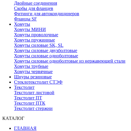
Двойные соединения
Скобы для фланцев
Фитинги для автокондицинеров
Фланцы SF
Хомуты
Хомуты МИНИ
Хомуты проволочные
Хомуты пружинные
Хомуты силовые SK, SL
Хомуты силовые двухболтовые
Хомуты силовые одноболтовые
Хомуты силовые одноболтовые из нержавеющей стали
Хомуты трубные
Хомуты червячные
Шнуры резиновые
Стеклотекстолит СТЭФ
Текстолит
Текстолит листовой
Текстолит ПТ
Текстолит ПТК
Текстолит стержни
КАТАЛОГ
ГЛАВНАЯ