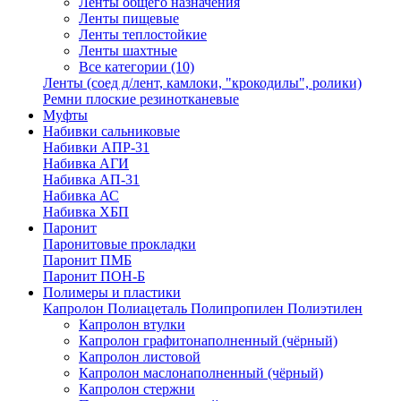
Ленты общего назначения
Ленты пищевые
Ленты теплостойкие
Ленты шахтные
Все категории (10)
Ленты (соед д/лент, камлоки, "крокодилы", ролики)
Ремни плоские резинотканевые
Муфты
Набивки сальниковые
Набивки АПР-31
Набивка АГИ
Набивка АП-31
Набивка АС
Набивка ХБП
Паронит
Паронитовые прокладки
Паронит ПМБ
Паронит ПОН-Б
Полимеры и пластики
Капролон Полиацеталь Полипропилен Полиэтилен
Капролон втулки
Капролон графитонаполненный (чёрный)
Капролон листовой
Капролон маслонаполненный (чёрный)
Капролон стержни