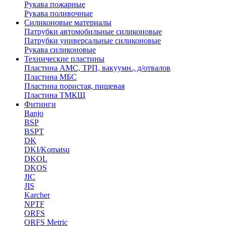
Рукава пожарные
Рукава поливочные
Силиконовые материалы
Патрубки автомобильные силиконовые
Патрубки универсальные силиконовые
Рукава силиконовые
Технические пластины
Пластина АМС, ТРП, вакуумн., д/отвалов
Пластина МБС
Пластина пористая, пищевая
Пластина ТМКЩ
Фитинги
Banjo
BSP
BSPT
DK
DKI/Komatsu
DKOL
DKOS
JIC
JIS
Karcher
NPTF
ORFS
ORFS Metric