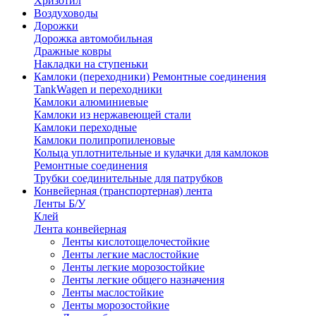
Хризотил
Воздуховоды
Дорожки
Дорожка автомобильная
Дражные ковры
Накладки на ступеньки
Камлоки (переходники) Ремонтные соединения
TankWagen и переходники
Камлоки алюминиевые
Камлоки из нержавеющей стали
Камлоки переходные
Камлоки полипропиленовые
Кольца уплотнительные и кулачки для камлоков
Ремонтные соединения
Трубки соединительные для патрубков
Конвейерная (транспортерная) лента
Ленты Б/У
Клей
Лента конвейерная
Ленты кислотощелочестойкие
Ленты легкие маслостойкие
Ленты легкие морозостойкие
Ленты легкие общего назначения
Ленты маслостойкие
Ленты морозостойкие