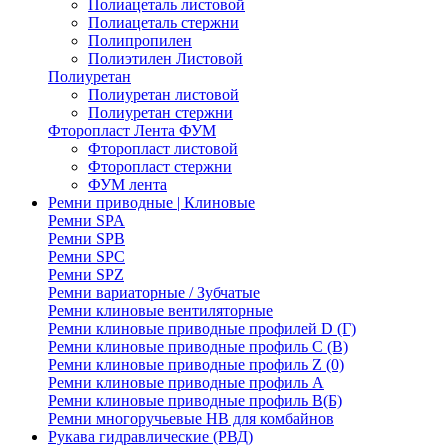
Полиацеталь листовой
Полиацеталь стержни
Полипропилен
Полиэтилен Листовой
Полиуретан
Полиуретан листовой
Полиуретан стержни
Фторопласт Лента ФУМ
Фторопласт листовой
Фторопласт стержни
ФУМ лента
Ремни приводные | Клиновые
Ремни SPA
Ремни SPB
Ремни SPC
Ремни SPZ
Ремни вариаторные / Зубчатые
Ремни клиновые вентиляторные
Ремни клиновые приводные профилей D (Г)
Ремни клиновые приводные профиль C (В)
Ремни клиновые приводные профиль Z (0)
Ремни клиновые приводные профиль А
Ремни клиновые приводные профиль В(Б)
Ремни многоручьевые НВ для комбайнов
Рукава гидравлические (РВД)