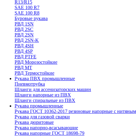
R13/R15
SAE 100 R7
SAE 100 R8
Буровые рукава
РВД 1SN
РВД 2SC
РВД 2SN
РВД 2SN-K
РВД 4SH
РВД 4SP
РВД PTFE
РВД Морозостойкие
РВД МТ
РВД Термостойкие
Рукава ПВХ промышленные
Пневмотрубка
Шланги для ассенизаторских машин
Шланги напорные из ПВХ
Шланги спиральные из ПВХ
Рукава промышленные
Рукава ГОСТ 10362-2017 резиновые напорные с нитяным
Рукава для газовой сварки
Рукава дюритовые
Рукава напорно-всасывающие
Рукава напорные ГОСТ 18698-79