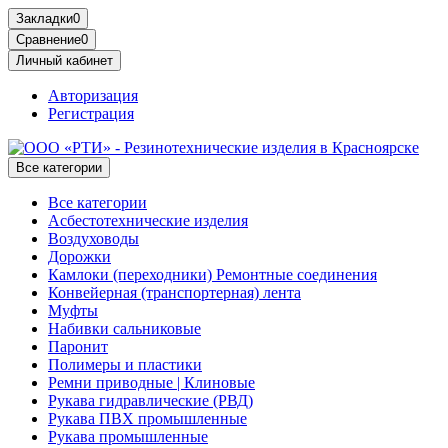
Закладки
0
Сравнение
0
Личный кабинет
Авторизация
Регистрация
Все категории
Все категории
Асбестотехнические изделия
Воздуховоды
Дорожки
Камлоки (переходники) Ремонтные соединения
Конвейерная (транспортерная) лента
Муфты
Набивки сальниковые
Паронит
Полимеры и пластики
Ремни приводные | Клиновые
Рукава гидравлические (РВД)
Рукава ПВХ промышленные
Рукава промышленные