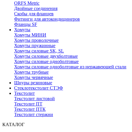
ORFS Metric
Двойные соединения
Скобы для фланцев
Фитинги для автокондицинеров
Фланцы SF
Хомуты
Хомуты МИНИ
Хомуты проволочные
Хомуты пружинные
Хомуты силовые SK, SL
Хомуты силовые двухболтовые
Хомуты силовые одноболтовые
Хомуты силовые одноболтовые из нержавеющей стали
Хомуты трубные
Хомуты червячные
Шнуры резиновые
Стеклотекстолит СТЭФ
Текстолит
Текстолит листовой
Текстолит ПТ
Текстолит ПТК
Текстолит стержни
КАТАЛОГ