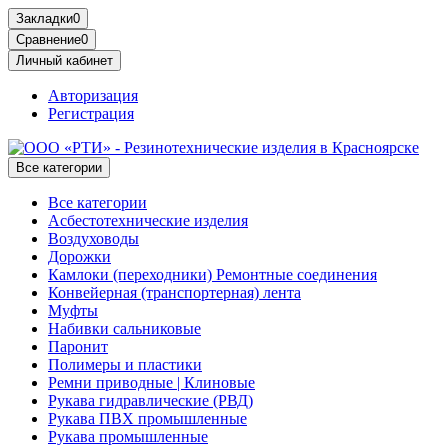
Закладки
0
Сравнение
0
Личный кабинет
Авторизация
Регистрация
Все категории
Все категории
Асбестотехнические изделия
Воздуховоды
Дорожки
Камлоки (переходники) Ремонтные соединения
Конвейерная (транспортерная) лента
Муфты
Набивки сальниковые
Паронит
Полимеры и пластики
Ремни приводные | Клиновые
Рукава гидравлические (РВД)
Рукава ПВХ промышленные
Рукава промышленные