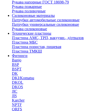
Рукава напорные ГОСТ 18698-79
Рукава пожарные
Рукава поливочные
Силиконовые материалы
Патрубки автомобильные силиконовые
Патрубки универсальные силиконовые
Рукава силиконовые
Технические пластины
Пластина АМС, ТРП, вакуумн., д/отвалов
Пластина МБС
Пластина пористая, пищевая
Пластина ТМКЩ
Фитинги
Banjo
BSP
BSPT
DK
DKI/Komatsu
DKOL
DKOS
JIC
JIS
Karcher
NPTF
ORFS