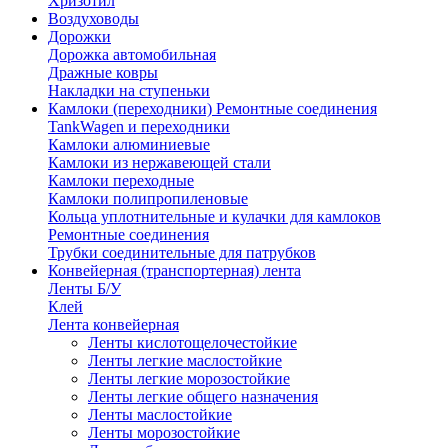
Хризотил
Воздуховоды
Дорожки
Дорожка автомобильная
Дражные ковры
Накладки на ступеньки
Камлоки (переходники) Ремонтные соединения
TankWagen и переходники
Камлоки алюминиевые
Камлоки из нержавеющей стали
Камлоки переходные
Камлоки полипропиленовые
Кольца уплотнительные и кулачки для камлоков
Ремонтные соединения
Трубки соединительные для патрубков
Конвейерная (транспортерная) лента
Ленты Б/У
Клей
Лента конвейерная
Ленты кислотощелочестойкие
Ленты легкие маслостойкие
Ленты легкие морозостойкие
Ленты легкие общего назначения
Ленты маслостойкие
Ленты морозостойкие