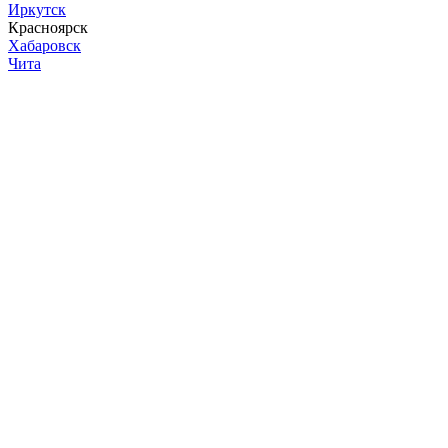
ميه
Иркутск
in
xnxx
prize
photos
خليفه
Красноярск
hindi
Хабаровск
Чита