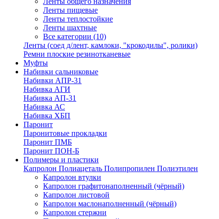
Ленты общего назначения
Ленты пищевые
Ленты теплостойкие
Ленты шахтные
Все категории (10)
Ленты (соед д/лент, камлоки, "крокодилы", ролики)
Ремни плоские резинотканевые
Муфты
Набивки сальниковые
Набивки АПР-31
Набивка АГИ
Набивка АП-31
Набивка АС
Набивка ХБП
Паронит
Паронитовые прокладки
Паронит ПМБ
Паронит ПОН-Б
Полимеры и пластики
Капролон Полиацеталь Полипропилен Полиэтилен
Капролон втулки
Капролон графитонаполненный (чёрный)
Капролон листовой
Капролон маслонаполненный (чёрный)
Капролон стержни