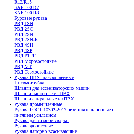
R13/R15
SAE 100 R7
SAE 100 R8
Буровые рукава
РВД 1SN
РВД 2SC
РВД 2SN
РВД 2SN-K
РВД 4SH
РВД 4SP
РВД PTFE
РВД Морозостойкие
РВД МТ
РВД Термостойкие
Рукава ПВХ промышленные
Пневмотрубка
Шланги для ассенизаторских машин
Шланги напорные из ПВХ
Шланги спиральные из ПВХ
Рукава промышленные
Рукава ГОСТ 10362-2017 резиновые напорные с
нитяным усилением
Рукава для газовой сварки
Рукава дюритовые
Рукава напорно-всасывающие