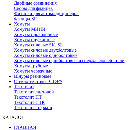
Двойные соединения
Скобы для фланцев
Фитинги для автокондицинеров
Фланцы SF
Хомуты
Хомуты МИНИ
Хомуты проволочные
Хомуты пружинные
Хомуты силовые SK, SL
Хомуты силовые двухболтовые
Хомуты силовые одноболтовые
Хомуты силовые одноболтовые из нержавеющей стали
Хомуты трубные
Хомуты червячные
Шнуры резиновые
Стеклотекстолит СТЭФ
Текстолит
Текстолит листовой
Текстолит ПТ
Текстолит ПТК
Текстолит стержни
КАТАЛОГ
ГЛАВНАЯ