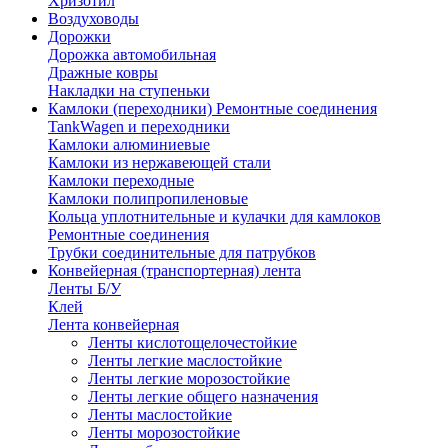
Хризотил
Воздуховоды
Дорожки
Дорожка автомобильная
Дражные ковры
Накладки на ступеньки
Камлоки (переходники) Ремонтные соединения
TankWagen и переходники
Камлоки алюминиевые
Камлоки из нержавеющей стали
Камлоки переходные
Камлоки полипропиленовые
Кольца уплотнительные и кулачки для камлоков
Ремонтные соединения
Трубки соединительные для патрубков
Конвейерная (транспортерная) лента
Ленты Б/У
Клей
Лента конвейерная
Ленты кислотощелочестойкие
Ленты легкие маслостойкие
Ленты легкие морозостойкие
Ленты легкие общего назначения
Ленты маслостойкие
Ленты морозостойкие