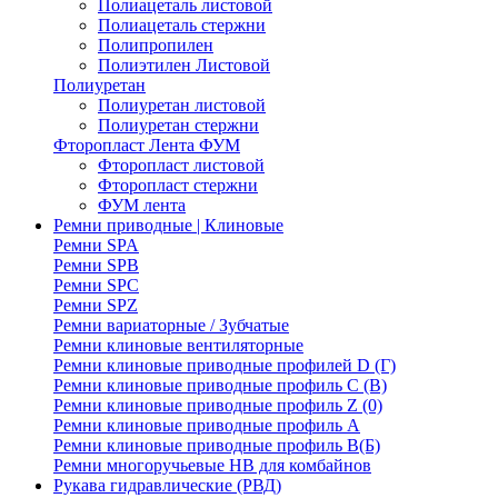
Полиацеталь листовой
Полиацеталь стержни
Полипропилен
Полиэтилен Листовой
Полиуретан
Полиуретан листовой
Полиуретан стержни
Фторопласт Лента ФУМ
Фторопласт листовой
Фторопласт стержни
ФУМ лента
Ремни приводные | Клиновые
Ремни SPA
Ремни SPB
Ремни SPC
Ремни SPZ
Ремни вариаторные / Зубчатые
Ремни клиновые вентиляторные
Ремни клиновые приводные профилей D (Г)
Ремни клиновые приводные профиль C (В)
Ремни клиновые приводные профиль Z (0)
Ремни клиновые приводные профиль А
Ремни клиновые приводные профиль В(Б)
Ремни многоручьевые НВ для комбайнов
Рукава гидравлические (РВД)