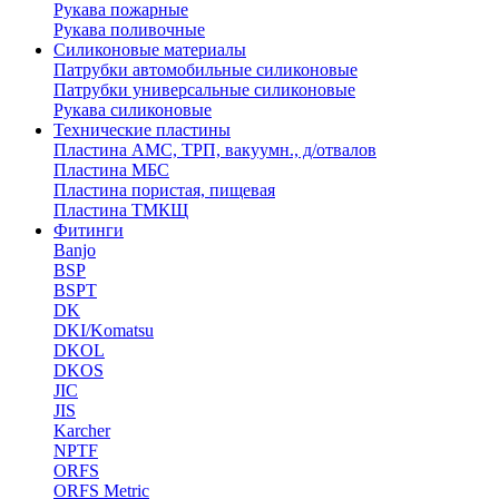
Рукава пожарные
Рукава поливочные
Силиконовые материалы
Патрубки автомобильные силиконовые
Патрубки универсальные силиконовые
Рукава силиконовые
Технические пластины
Пластина АМС, ТРП, вакуумн., д/отвалов
Пластина МБС
Пластина пористая, пищевая
Пластина ТМКЩ
Фитинги
Banjo
BSP
BSPT
DK
DKI/Komatsu
DKOL
DKOS
JIC
JIS
Karcher
NPTF
ORFS
ORFS Metric