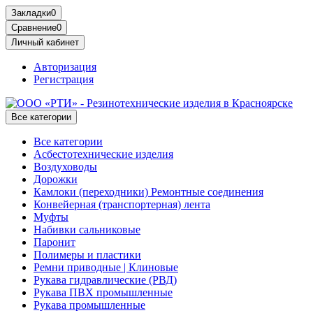
Закладки
0
Сравнение
0
Личный кабинет
Авторизация
Регистрация
Все категории
Все категории
Асбестотехнические изделия
Воздуховоды
Дорожки
Камлоки (переходники) Ремонтные соединения
Конвейерная (транспортерная) лента
Муфты
Набивки сальниковые
Паронит
Полимеры и пластики
Ремни приводные | Клиновые
Рукава гидравлические (РВД)
Рукава ПВХ промышленные
Рукава промышленные