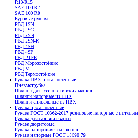
R13/R15
SAE 100 R7
SAE 100 R8
Буровые рукава
РВД 1SN
РВД 2SC
РВД 2SN
РВД 2SN-K
РВД 4SH
РВД 4SP
РВД PTFE
РВД Морозостойкие
РВД МТ
РВД Термостойкие
Рукава ПВХ промышленные
Пневмотрубка
Шланги для ассенизаторских машин
Шланги напорные из ПВХ
Шланги спиральные из ПВХ
Рукава промышленные
Рукава ГОСТ 10362-2017 резиновые напорные с нитяным
Рукава для газовой сварки
Рукава дюритовые
Рукава напорно-всасывающие
Рукава напорные ГОСТ 18698-79