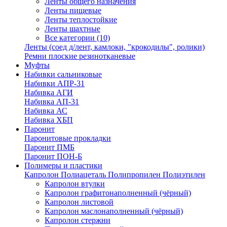
Ленты общего назначения
Ленты пищевые
Ленты теплостойкие
Ленты шахтные
Все категории (10)
Ленты (соед д/лент, камлоки, "крокодилы", ролики)
Ремни плоские резинотканевые
Муфты
Набивки сальниковые
Набивки АПР-31
Набивка АГИ
Набивка АП-31
Набивка АС
Набивка ХБП
Паронит
Паронитовые прокладки
Паронит ПМБ
Паронит ПОН-Б
Полимеры и пластики
Капролон Полиацеталь Полипропилен Полиэтилен
Капролон втулки
Капролон графитонаполненный (чёрный)
Капролон листовой
Капролон маслонаполненный (чёрный)
Капролон стержни