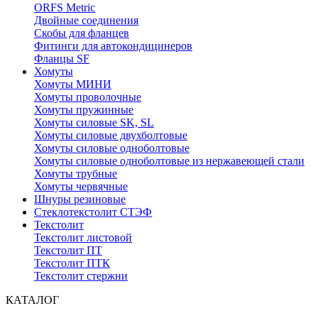
ORFS Metric
Двойные соединения
Скобы для фланцев
Фитинги для автокондицинеров
Фланцы SF
Хомуты
Хомуты МИНИ
Хомуты проволочные
Хомуты пружинные
Хомуты силовые SK, SL
Хомуты силовые двухболтовые
Хомуты силовые одноболтовые
Хомуты силовые одноболтовые из нержавеющей стали
Хомуты трубные
Хомуты червячные
Шнуры резиновые
Стеклотекстолит СТЭФ
Текстолит
Текстолит листовой
Текстолит ПТ
Текстолит ПТК
Текстолит стержни
КАТАЛОГ