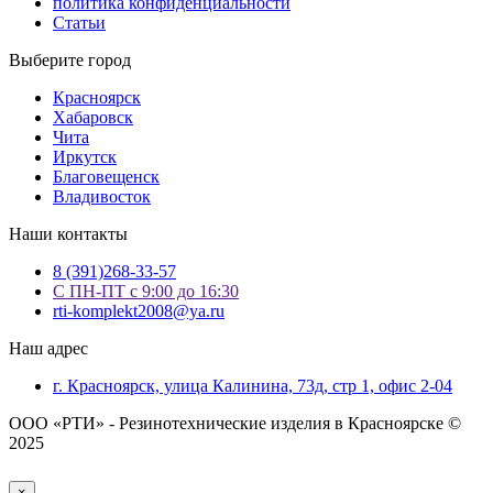
политика конфиденциальности
Статьи
Выберите город
Красноярск
Хабаровск
Чита
Иркутск
Благовещенск
Владивосток
Наши контакты
8 (391)268-33-57
С ПН-ПТ с 9:00 до 16:30
rti-komplekt2008@ya.ru
Наш адрес
г. Красноярск, улица Калинина, 73д, стр 1, офис 2-04
ООО «РТИ» - Резинотехнические изделия в Красноярске ©
2025
indian
indian
kannada
probinsyano
dirty
9xmovie.to
nonk
open
mallu
افلام
سكس
فيديوهات
سكس
سكس
ستات
×