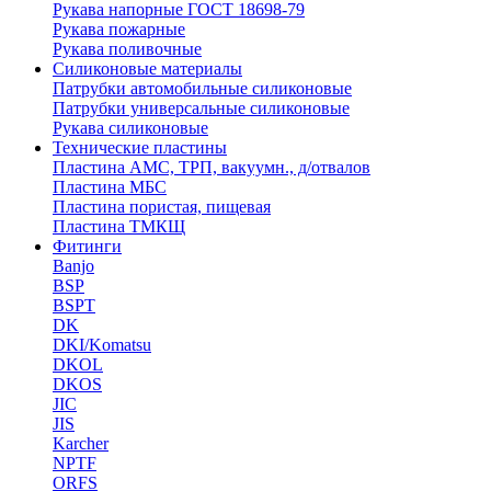
Рукава напорные ГОСТ 18698-79
Рукава пожарные
Рукава поливочные
Силиконовые материалы
Патрубки автомобильные силиконовые
Патрубки универсальные силиконовые
Рукава силиконовые
Технические пластины
Пластина АМС, ТРП, вакуумн., д/отвалов
Пластина МБС
Пластина пористая, пищевая
Пластина ТМКЩ
Фитинги
Banjo
BSP
BSPT
DK
DKI/Komatsu
DKOL
DKOS
JIC
JIS
Karcher
NPTF
ORFS