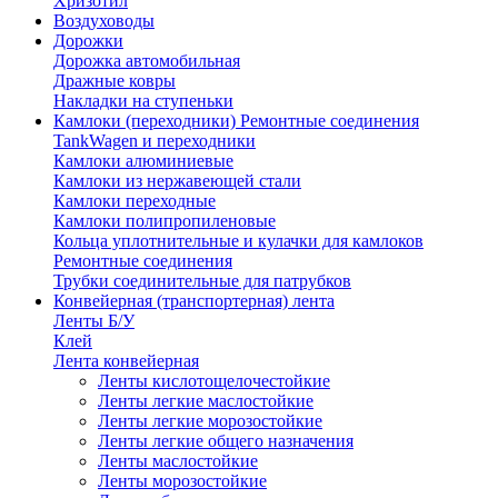
Хризотил
Воздуховоды
Дорожки
Дорожка автомобильная
Дражные ковры
Накладки на ступеньки
Камлоки (переходники) Ремонтные соединения
TankWagen и переходники
Камлоки алюминиевые
Камлоки из нержавеющей стали
Камлоки переходные
Камлоки полипропиленовые
Кольца уплотнительные и кулачки для камлоков
Ремонтные соединения
Трубки соединительные для патрубков
Конвейерная (транспортерная) лента
Ленты Б/У
Клей
Лента конвейерная
Ленты кислотощелочестойкие
Ленты легкие маслостойкие
Ленты легкие морозостойкие
Ленты легкие общего назначения
Ленты маслостойкие
Ленты морозостойкие