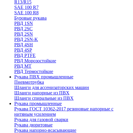
R13/R15
SAE 100 R7
SAE 100 R8
Буровые рукава
РВД 1SN
РВД 2SC
РВД 2SN
РВД 2SN-K
РВД 4SH
РВД 4SP
РВД PTFE
РВД Морозостойкие
РВД МТ
РВД Термостойкие
Рукава ПВХ промышленные
Пневмотрубка
Шланги для ассенизаторских машин
Шланги напорные из ПВХ
Шланги спиральные из ПВХ
Рукава промышленные
Рукава ГОСТ 10362-2017 резиновые напорные с
нитяным усилением
Рукава для газовой сварки
Рукава дюритовые
Рукава напорно-всасывающие