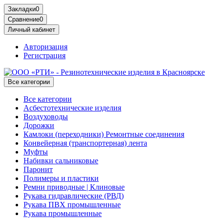
Закладки
0
Сравнение
0
Личный кабинет
Авторизация
Регистрация
Все категории
Все категории
Асбестотехнические изделия
Воздуховоды
Дорожки
Камлоки (переходники) Ремонтные соединения
Конвейерная (транспортерная) лента
Муфты
Набивки сальниковые
Паронит
Полимеры и пластики
Ремни приводные | Клиновые
Рукава гидравлические (РВД)
Рукава ПВХ промышленные
Рукава промышленные