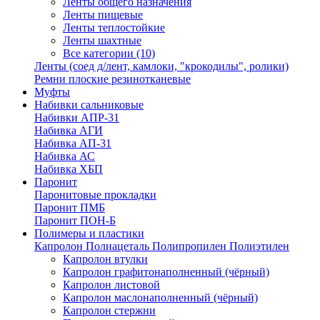
Ленты общего назначения
Ленты пищевые
Ленты теплостойкие
Ленты шахтные
Все категории (10)
Ленты (соед д/лент, камлоки, "крокодилы", ролики)
Ремни плоские резинотканевые
Муфты
Набивки сальниковые
Набивки АПР-31
Набивка АГИ
Набивка АП-31
Набивка АС
Набивка ХБП
Паронит
Паронитовые прокладки
Паронит ПМБ
Паронит ПОН-Б
Полимеры и пластики
Капролон Полиацеталь Полипропилен Полиэтилен
Капролон втулки
Капролон графитонаполненный (чёрный)
Капролон листовой
Капролон маслонаполненный (чёрный)
Капролон стержни