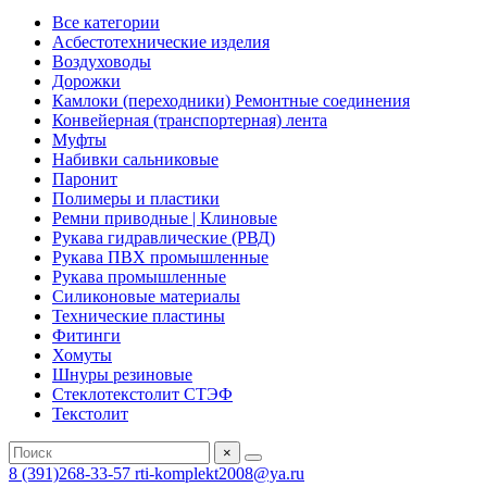
Все категории
Асбестотехнические изделия
Воздуховоды
Дорожки
Камлоки (переходники) Ремонтные соединения
Конвейерная (транспортерная) лента
Муфты
Набивки сальниковые
Паронит
Полимеры и пластики
Ремни приводные | Клиновые
Рукава гидравлические (РВД)
Рукава ПВХ промышленные
Рукава промышленные
Силиконовые материалы
Технические пластины
Фитинги
Хомуты
Шнуры резиновые
Стеклотекстолит СТЭФ
Текстолит
×
8 (391)268-33-57
rti-komplekt2008@ya.ru