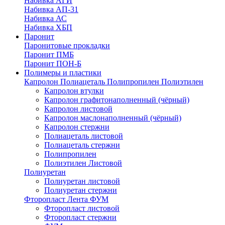
Набивка АГИ
Набивка АП-31
Набивка АС
Набивка ХБП
Паронит
Паронитовые прокладки
Паронит ПМБ
Паронит ПОН-Б
Полимеры и пластики
Капролон Полиацеталь Полипропилен Полиэтилен
Капролон втулки
Капролон графитонаполненный (чёрный)
Капролон листовой
Капролон маслонаполненный (чёрный)
Капролон стержни
Полиацеталь листовой
Полиацеталь стержни
Полипропилен
Полиэтилен Листовой
Полиуретан
Полиуретан листовой
Полиуретан стержни
Фторопласт Лента ФУМ
Фторопласт листовой
Фторопласт стержни