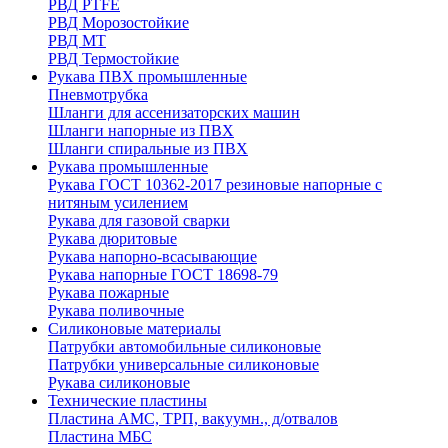
РВД PTFE
РВД Морозостойкие
РВД МТ
РВД Термостойкие
Рукава ПВХ промышленные
Пневмотрубка
Шланги для ассенизаторских машин
Шланги напорные из ПВХ
Шланги спиральные из ПВХ
Рукава промышленные
Рукава ГОСТ 10362-2017 резиновые напорные с
нитяным усилением
Рукава для газовой сварки
Рукава дюритовые
Рукава напорно-всасывающие
Рукава напорные ГОСТ 18698-79
Рукава пожарные
Рукава поливочные
Силиконовые материалы
Патрубки автомобильные силиконовые
Патрубки универсальные силиконовые
Рукава силиконовые
Технические пластины
Пластина АМС, ТРП, вакуумн., д/отвалов
Пластина МБС