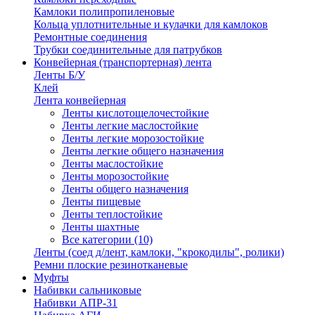
Камлоки полипропиленовые
Кольца уплотнительные и кулачки для камлоков
Ремонтные соединения
Трубки соединительные для патрубков
Конвейерная (транспортерная) лента
Ленты Б/У
Клей
Лента конвейерная
Ленты кислотощелочестойкие
Ленты легкие маслостойкие
Ленты легкие морозостойкие
Ленты легкие общего назначения
Ленты маслостойкие
Ленты морозостойкие
Ленты общего назначения
Ленты пищевые
Ленты теплостойкие
Ленты шахтные
Все категории (10)
Ленты (соед д/лент, камлоки, "крокодилы", ролики)
Ремни плоские резинотканевые
Муфты
Набивки сальниковые
Набивки АПР-31