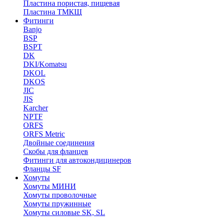
Пластина пористая, пищевая
Пластина ТМКЩ
Фитинги
Banjo
BSP
BSPT
DK
DKI/Komatsu
DKOL
DKOS
JIC
JIS
Karcher
NPTF
ORFS
ORFS Metric
Двойные соединения
Скобы для фланцев
Фитинги для автокондицинеров
Фланцы SF
Хомуты
Хомуты МИНИ
Хомуты проволочные
Хомуты пружинные
Хомуты силовые SK, SL