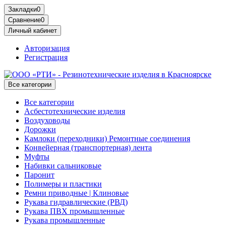
Закладки
0
Сравнение
0
Личный кабинет
Авторизация
Регистрация
Все категории
Все категории
Асбестотехнические изделия
Воздуховоды
Дорожки
Камлоки (переходники) Ремонтные соединения
Конвейерная (транспортерная) лента
Муфты
Набивки сальниковые
Паронит
Полимеры и пластики
Ремни приводные | Клиновые
Рукава гидравлические (РВД)
Рукава ПВХ промышленные
Рукава промышленные