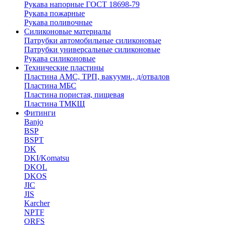
Рукава напорные ГОСТ 18698-79
Рукава пожарные
Рукава поливочные
Силиконовые материалы
Патрубки автомобильные силиконовые
Патрубки универсальные силиконовые
Рукава силиконовые
Технические пластины
Пластина АМС, ТРП, вакуумн., д/отвалов
Пластина МБС
Пластина пористая, пищевая
Пластина ТМКЩ
Фитинги
Banjo
BSP
BSPT
DK
DKI/Komatsu
DKOL
DKOS
JIC
JIS
Karcher
NPTF
ORFS