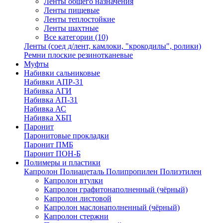
Ленты общего назначения
Ленты пищевые
Ленты теплостойкие
Ленты шахтные
Все категории (10)
Ленты (соед д/лент, камлоки, "крокодилы", ролики)
Ремни плоские резинотканевые
Муфты
Набивки сальниковые
Набивки АПР-31
Набивка АГИ
Набивка АП-31
Набивка АС
Набивка ХБП
Паронит
Паронитовые прокладки
Паронит ПМБ
Паронит ПОН-Б
Полимеры и пластики
Капролон Полиацеталь Полипропилен Полиэтилен
Капролон втулки
Капролон графитонаполненный (чёрный)
Капролон листовой
Капролон маслонаполненный (чёрный)
Капролон стержни