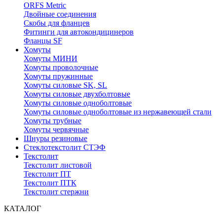
ORFS Metric
Двойные соединения
Скобы для фланцев
Фитинги для автокондицинеров
Фланцы SF
Хомуты
Хомуты МИНИ
Хомуты проволочные
Хомуты пружинные
Хомуты силовые SK, SL
Хомуты силовые двухболтовые
Хомуты силовые одноболтовые
Хомуты силовые одноболтовые из нержавеющей стали
Хомуты трубные
Хомуты червячные
Шнуры резиновые
Стеклотекстолит СТЭФ
Текстолит
Текстолит листовой
Текстолит ПТ
Текстолит ПТК
Текстолит стержни
КАТАЛОГ