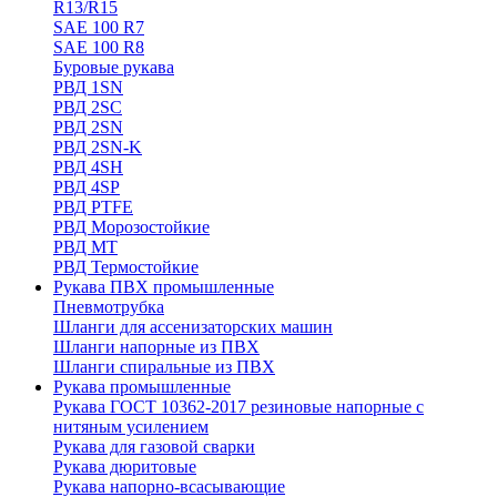
R13/R15
SAE 100 R7
SAE 100 R8
Буровые рукава
РВД 1SN
РВД 2SC
РВД 2SN
РВД 2SN-K
РВД 4SH
РВД 4SP
РВД PTFE
РВД Морозостойкие
РВД МТ
РВД Термостойкие
Рукава ПВХ промышленные
Пневмотрубка
Шланги для ассенизаторских машин
Шланги напорные из ПВХ
Шланги спиральные из ПВХ
Рукава промышленные
Рукава ГОСТ 10362-2017 резиновые напорные с
нитяным усилением
Рукава для газовой сварки
Рукава дюритовые
Рукава напорно-всасывающие