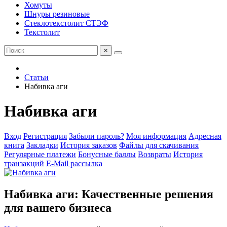
Хомуты
Шнуры резиновые
Стеклотекстолит СТЭФ
Текстолит
×
Статьи
Набивка аги
Набивка аги
Вход
Регистрация
Забыли пароль?
Моя информация
Адресная
книга
Закладки
История заказов
Файлы для скачивания
Регулярные платежи
Бонусные баллы
Возвраты
История
транзакций
E-Mail рассылка
Набивка аги: Качественные решения
для вашего бизнеса